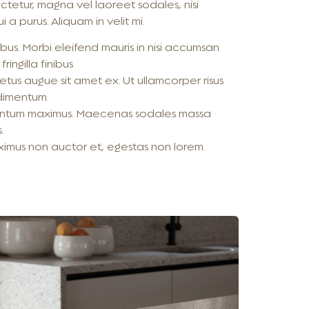
ctetur, magna vel laoreet sodales, nisi
i a purus. Aliquam in velit mi.
us. Morbi eleifend mauris in nisi accumsan
ringilla finibus
 metus augue sit amet ex. Ut ullamcorper risus
ndimentum.
mentum maximus. Maecenas sodales massa
s.
aximus non auctor et, egestas non lorem.