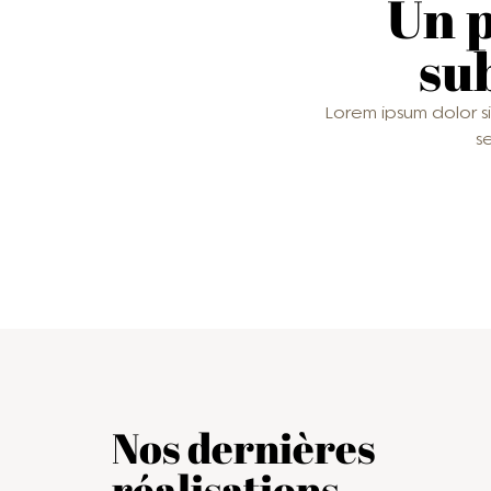
Un p
su
Lorem ipsum dolor sit
s
Nos dernières
réalisations