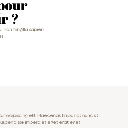
 pour
r ?
, non fringilla sapien
s.
r adipiscing elit. Maecenas finibus at nunc sit
a. Suspendisse imperdiet eget erat eget