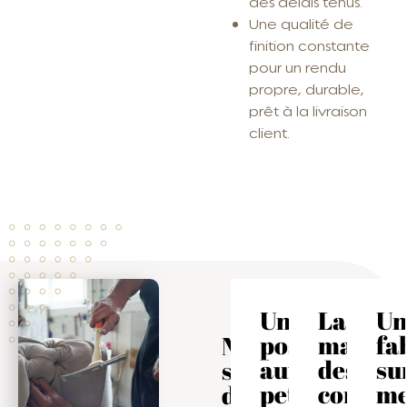
des délais tenus.
Une qualité de
finition constante
pour un rendu
propre, durable,
prêt à la livraison
client.
Une
La
Un
pose
maîtris
fa
Nos
aux
des
su
solutions
petits
contrai
me
dédiées