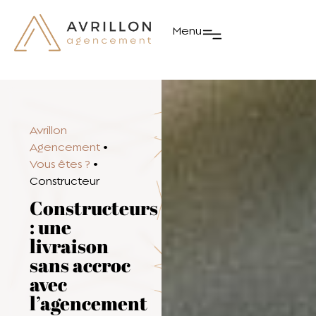
Menu
Avrillon
Agencement
•
Vous êtes ?
•
Constructeur
Constructeurs
: une
livraison
sans accroc
avec
l’agencement