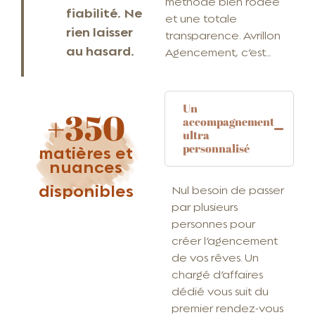
méthode bien rodée
fiabilité. Ne
et une totale
rien laisser
transparence. Avrillon
au hasard.
Agencement, c’est…
Un
+350
accompagnement
ultra
personnalisé
matières et
nuances
disponibles
Nul besoin de passer
par plusieurs
personnes pour
créer l’agencement
de vos rêves. Un
chargé d’affaires
dédié vous suit du
premier rendez-vous