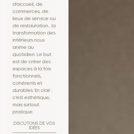
d’accueil, de
commerces, de
lieux de service ou
de restauration… la
transformation des
intérieurs nous
anime au
quotidien. Le but
est de créer des
espaces à la fois
fonctionnels,
cohérents et
durables. En clair :
c’est esthétique,
mais surtout
pratique.
DISCUTONS DE VOS
IDÉES