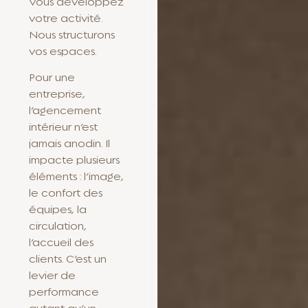
Vous développez
votre activité.
Nous structurons
vos espaces.
Pour une
entreprise,
l’agencement
intérieur n’est
jamais anodin. Il
impacte plusieurs
éléments : l’image,
le confort des
équipes, la
circulation,
l’accueil des
clients. C’est un
levier de
performance
autant qu’un