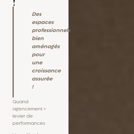
!
Des
espaces
professionnels
bien
aménagés
pour
une
croissance
assurée
!
Quand
agencement =
levier de
performances