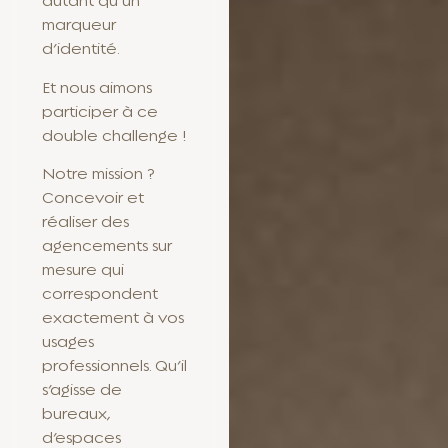
marqueur
d’identité.
Et nous aimons
participer à ce
double challenge !
Notre mission ?
Concevoir et
réaliser des
agencements sur
mesure qui
correspondent
exactement à vos
usages
professionnels. Qu’il
s’agisse de
bureaux,
d’espaces